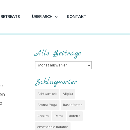
RETREATS
ÜBER MICH
KONTAKT
Alle Beiträge
Alle
Beiträge
Schlagwörter
er
ren
Achtsamkeit
Allgäu
so
Aroma Yoga
Basenfasten
Chakra
Detox
doterra
emotionale Balance