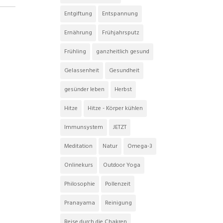
Entgiftung
Entspannung
Ernährung
Frühjahrsputz
Frühling
ganzheitlich gesund
Gelassenheit
Gesundheit
gesünder leben
Herbst
Hitze
Hitze - Körper kühlen
Immunsystem
JETZT
Meditation
Natur
Omega-3
Onlinekurs
Outdoor Yoga
Philosophie
Pollenzeit
Pranayama
Reinigung
Reise durch die Chakren