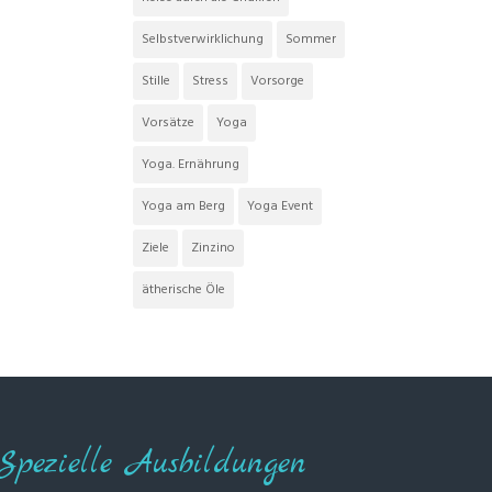
Selbstverwirklichung
Sommer
Stille
Stress
Vorsorge
Vorsätze
Yoga
Yoga. Ernährung
Yoga am Berg
Yoga Event
Ziele
Zinzino
ätherische Öle
Spezielle Ausbildungen